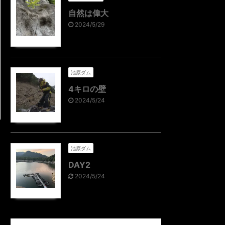
自然は偉大
2024/5/29
池原ダム
4キロの壁
2024/5/24
池原ダム
DAY2
2024/5/24