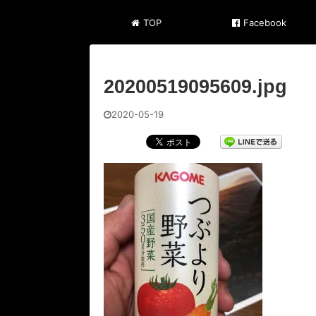
TOP
Facebook
20200519095609.jpg
2020-05-19