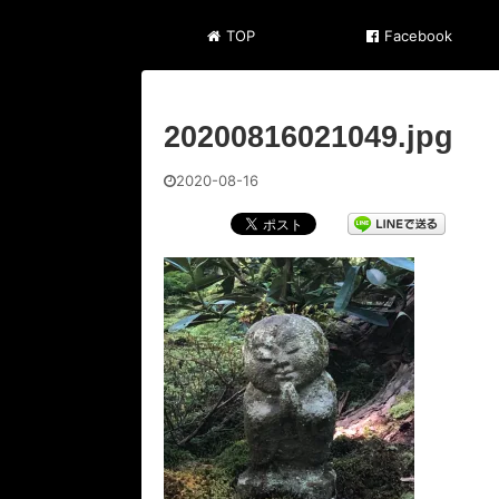
TOP
Facebook
20200816021049.jpg
2020-08-16