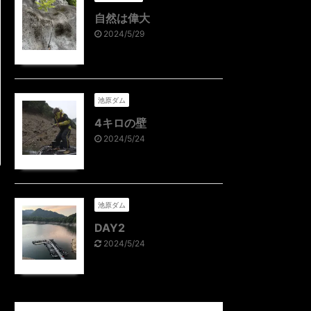
自然は偉大
2024/5/29
池原ダム
4キロの壁
2024/5/24
池原ダム
DAY2
2024/5/24