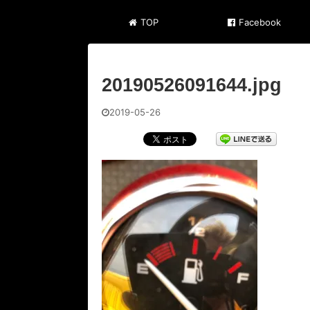
TOP
Facebook
20190526091644.jpg
2019-05-26