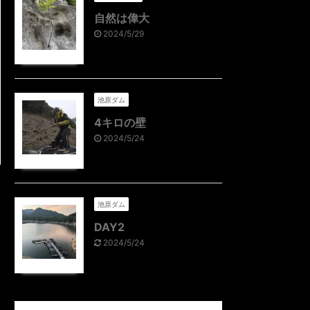
自然は偉大
2024/5/29
池原ダム
4キロの壁
2024/5/24
池原ダム
DAY2
2024/5/24