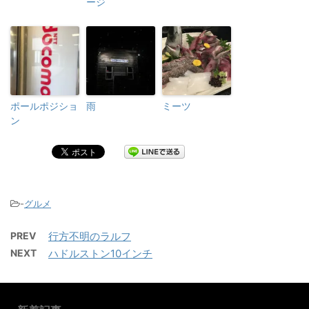
ージ
ポールポジショ
雨
ミーツ
ン
-
グルメ
PREV
行方不明のラルフ
NEXT
ハドルストン10インチ