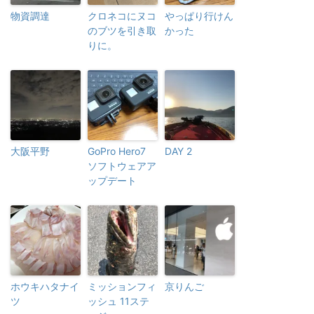
物資調達
クロネコにヌコ
やっぱり行けん
のブツを引き取
かった
りに。
大阪平野
GoPro Hero7
DAY 2
ソフトウェアア
ップデート
ホウキハタナイ
ミッションフィ
京りんご
ツ
ッシュ 11ステ