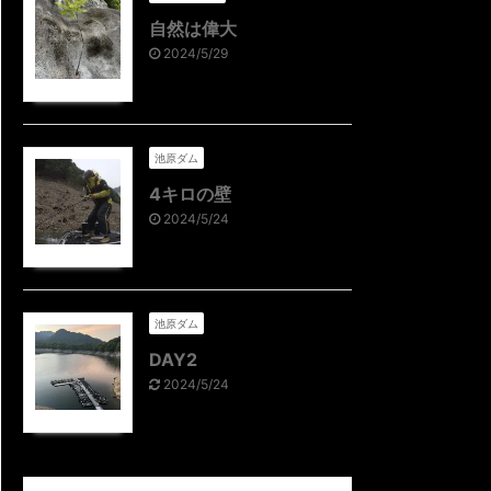
自然は偉大
2024/5/29
池原ダム
4キロの壁
2024/5/24
池原ダム
DAY2
2024/5/24