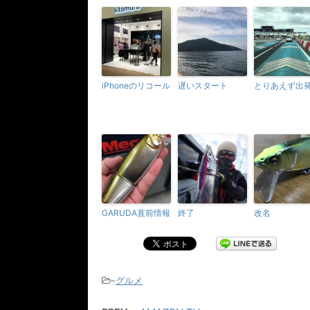
iPhoneのリコール
遅いスタート
とりあえず出
GARUDA直前情報
終了
改名
-
グルメ