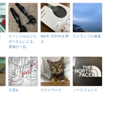
発
スペシャルなビル
MDR-1000Xを導
スクランブル発進
ダーさんによる、
入
渾身の一品
大荒れ
デスクワーク
ノースフェイス