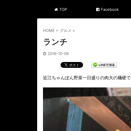
TOP
Facebook
HOME
>
グルメ
>
ランチ
2016-10-06
近江ちゃんぽん野菜一日盛りの肉大の麺硬で