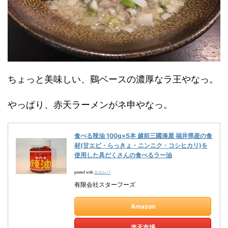
ちょっと美味しい、鷄ベースの濃厚なラ王やなっ。
やっぱり、赤天ラーメンがネ申やなっ。
食べる辣油 100g×5本 越前三國湊屋 福井県産の食
材(甘エビ・らっきょ・ニンニク・コシヒカリ)を
使用した具だくさんの食べるラー油
カエレバ
posted with
有限会社スターフーズ
Amazon
楽天市場