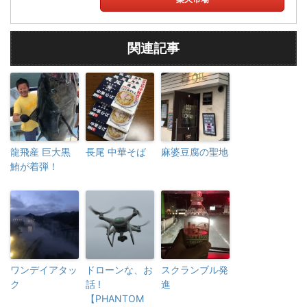
関連記事
龍飛産 巨大黒
長尾 中華そば
麻婆豆腐の聖地
鮪が着弾！
ワンデイアタッ
ドローンな、お
スクランブル発
ク
話 !
進
【PHANTOM