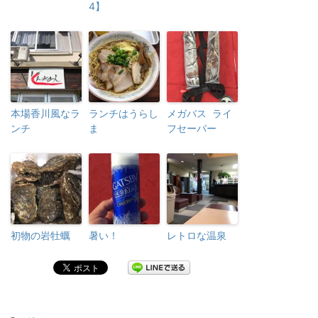
4】
本場香川風なラ
ランチはうらし
メガバス ライ
ンチ
ま
フセーバー
初物の岩牡蠣
暑い！
レトロな温泉