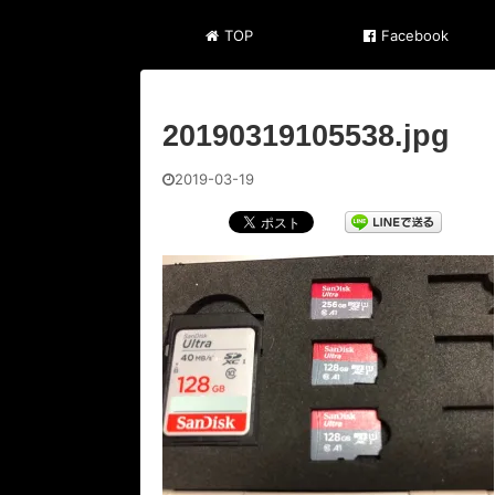
TOP
Facebook
20190319105538.jpg
2019-03-19