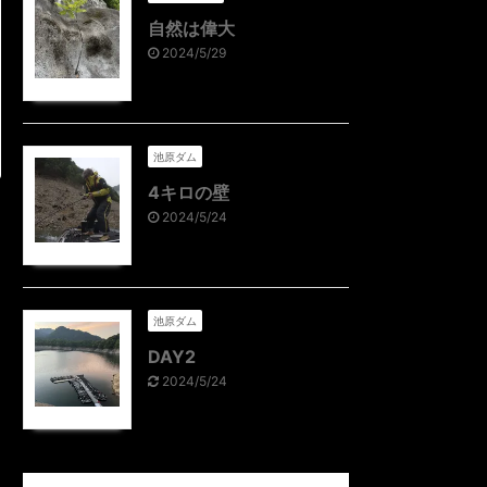
自然は偉大
2024/5/29
池原ダム
4キロの壁
2024/5/24
池原ダム
DAY2
2024/5/24