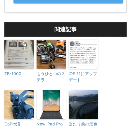
関連記事
TB-1000
もうひとつのス
iOS 11にアップ
テラ
デート
GoPro沼
New iPad Pro
当たり前の景色