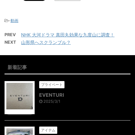
-
動画
PREV
NHK 大河ドラマ 真田丸効果な九度山に調査！
NEXT
山形県へスクランブル？
新着記事
プライベート
EVENTURI
2025/3/1
アイテム