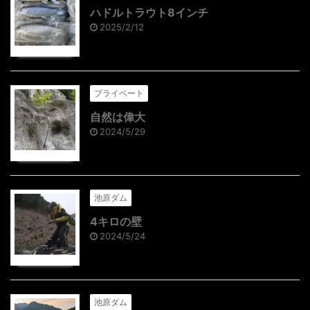
ハドルトラウト8インチ
2025/2/12
プライベート
自然は偉大
2024/5/29
池原ダム
4キロの壁
2024/5/24
池原ダム