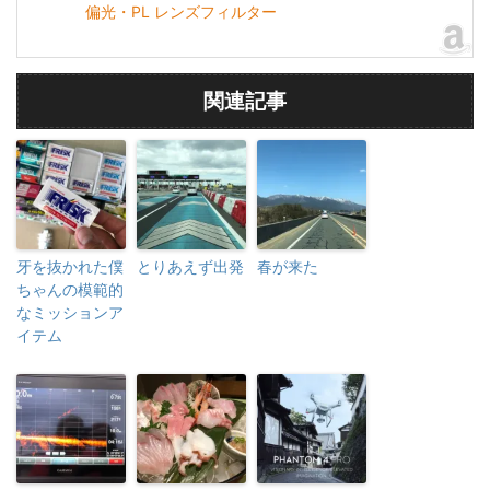
偏光・PL レンズフィルター
関連記事
牙を抜かれた僕
とりあえず出発
春が来た
ちゃんの模範的
なミッションア
イテム