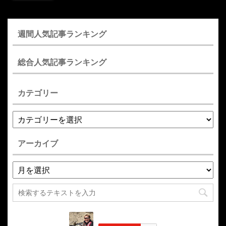
週間人気記事ランキング
総合人気記事ランキング
カテゴリー
アーカイブ