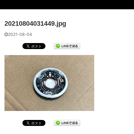
20210804031449.jpg
2021-08-04