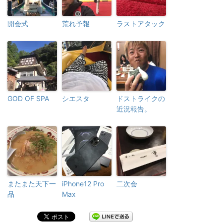
開会式
荒れ予報
ラストアタック
GOD OF SPA
シエスタ
ドストライクの
近況報告。
またまた天下一
iPhone12 Pro
二次会
品
Max