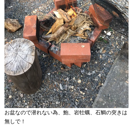
お盆なので潜れない為、鮑、岩牡蠣、石鯛の突きは
無しで！