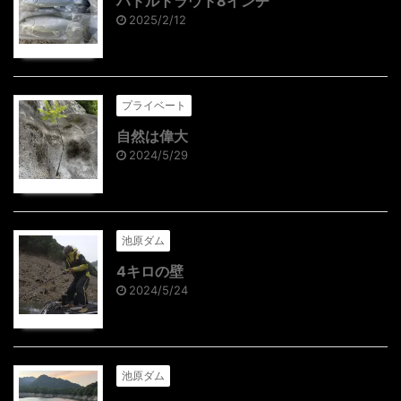
ハドルトラウト8インチ
2025/2/12
プライベート
自然は偉大
2024/5/29
池原ダム
4キロの壁
2024/5/24
池原ダム