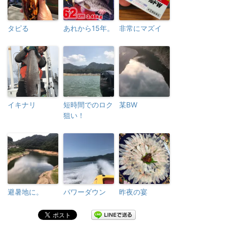
タピる
あれから15年。
非常にマズイ
イキナリ
短時間でのロク
某BW
狙い！
避暑地に。
パワーダウン
昨夜の宴