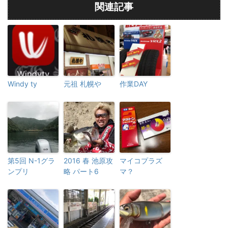
関連記事
Windy ty
元祖 札幌や
作業DAY
第5回 N-1グラ
2016 春 池原攻
マイコプラズ
ンプリ
略 パート6
マ？