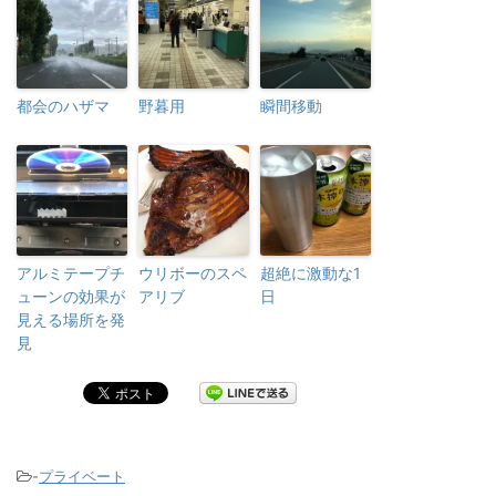
都会のハザマ
野暮用
瞬間移動
アルミテープチ
ウリボーのスペ
超絶に激動な1
ューンの効果が
アリブ
日
見える場所を発
見
-
プライベート