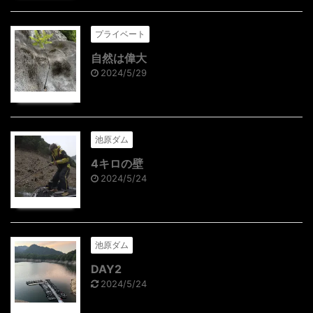
プライベート
自然は偉大
2024/5/29
池原ダム
4キロの壁
2024/5/24
池原ダム
DAY2
2024/5/24