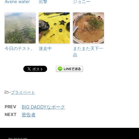
Avene water
出撃
ジョニー
今日のテスト。
迷走中
またまた天下一
品
-
プライベート
PREV
BIG DADDYなポーク
NEXT
密告者