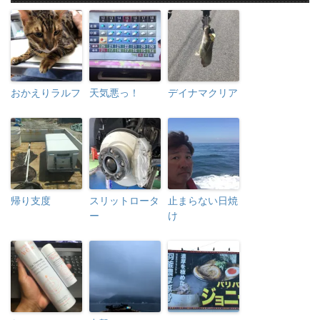
おかえりラルフ
天気悪っ！
デイナマクリア
帰り支度
スリットロータ
止まらない日焼
ー
け