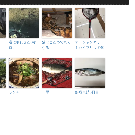
遂に喰わせた6キ
猫はこたつで丸く
オーシャンネット
ロ。
なる
をハイブリッド化
ランチ
一撃
熟成真鯖5日目