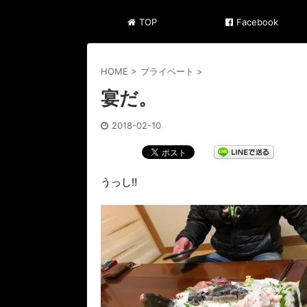
TOP
Facebook
HOME
>
プライベート
>
宴だ。
2018-02-10
うっし‼️