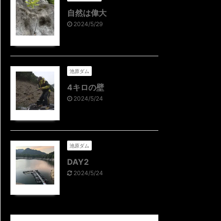
自然は偉大
2024/5/29
池原ダム
4キロの壁
2024/5/24
池原ダム
DAY2
2024/5/24