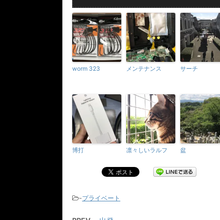
worm 323
メンテナンス
サーチ
博打
凛々しいラルフ
盆
-
プライベート