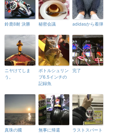
鈴鹿8耐 決勝
秘密会議
adidasから着弾
ニヤけてしま
ボトルシュリン
完了
う。
プ6.5インチの
記録魚
真珠の國
無事に帰還
ラストスパート