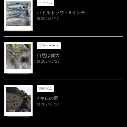
アイテム
ハドルトラウト8インチ
2025/2/12
プライベート
自然は偉大
2024/5/29
池原ダム
4キロの壁
2024/5/24