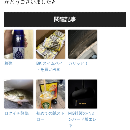
がとうございました♪
関連記事
着弾
BK スイムベイ
ガリッと！
トを買い占め
ロクイチ降臨
初めての紙スト
MG社製のハミ
ロー
ンバード版エレ
キ