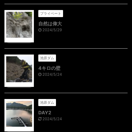
プライベート
自然は偉大
2024/5/29
池原ダム
4キロの壁
2024/5/24
池原ダム
DAY2
2024/5/24