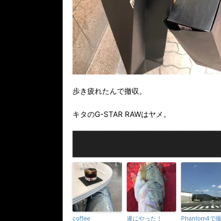
歩き疲れたんで撤収。
キタのG-STAR RAWはヤメ。
coffee
遂にやった！
Phantom4で