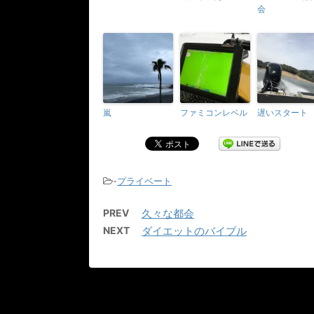
会
嵐
ファミコンレベル
遅いスタート
-
プライベート
PREV
久々な都会
NEXT
ダイエットのバイブル