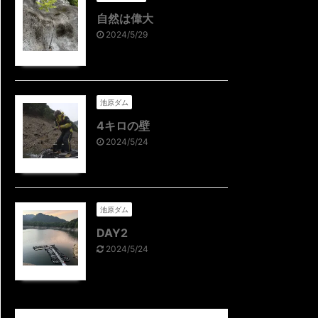
自然は偉大
2024/5/29
池原ダム
4キロの壁
2024/5/24
池原ダム
DAY2
2024/5/24