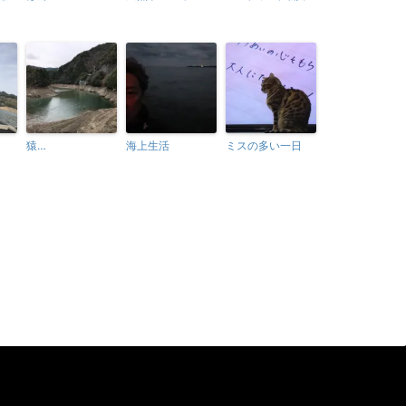
猿…
海上生活
ミスの多い一日