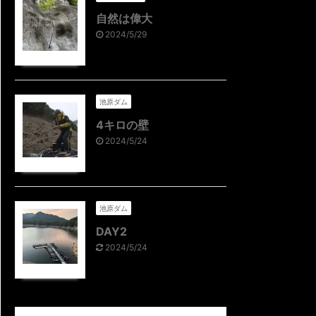
自然は偉大
2024/5/29
池原ダム
4キロの壁
2024/5/24
池原ダム
DAY2
2024/5/24