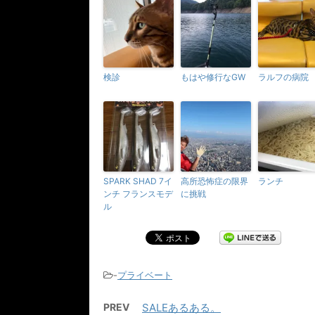
検診
もはや修行なGW
ラルフの病院
SPARK SHAD 7イ
高所恐怖症の限界
ランチ
ンチ フランスモデ
に挑戦
ル
-
プライベート
PREV
SALEあるある。