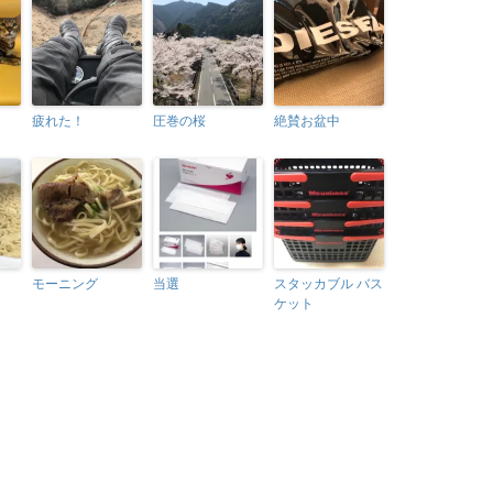
疲れた！
圧巻の桜
絶賛お盆中
モーニング
当選
スタッカブル バス
ケット