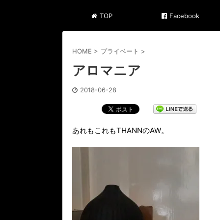
TOP
Facebook
HOME
>
プライベート
>
アロマニア
2018-06-28
あれもこれもTHANNのAW。