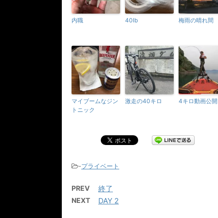
内職
40lb
梅雨の晴れ間
マイブームなジン
激走の40キロ
4キロ動画公開
トニック
-
プライベート
PREV
終了
NEXT
DAY 2