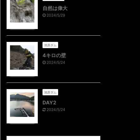
自然は偉大
2024/5/29
池原ダム
4キロの壁
2024/5/24
池原ダム
DAY2
2024/5/24