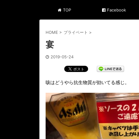
TOP
Facebook
HOME
>
プライベート
>
宴
2019-05-24
咳はどうやら抗生物質が効いてる感じ。