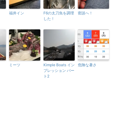
福井イン
F6の太刀魚を調理
密談へ！
した！
ミーツ
Kimple Boats イン
危険な暑さ
プレッション パー
ト2