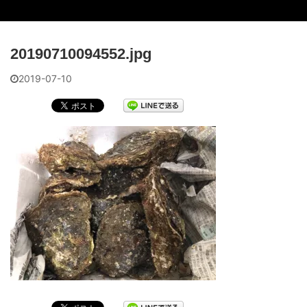
20190710094552.jpg
2019-07-10