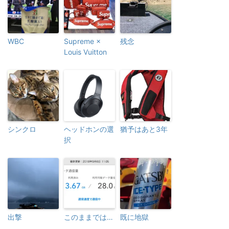
WBC
Supreme ×
残念
Louis Vuitton
シンクロ
ヘッドホンの選
猶予はあと3年
択
出撃
このままでは…
既に地獄