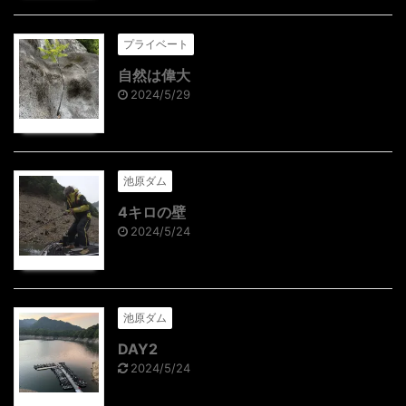
プライベート
自然は偉大
2024/5/29
池原ダム
4キロの壁
2024/5/24
池原ダム
DAY2
2024/5/24