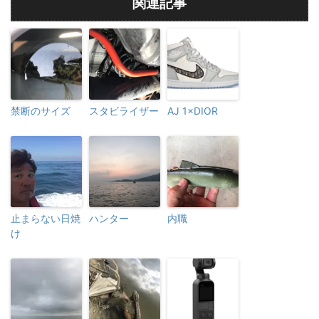
関連記事
禁断のサイズ
スタビライザー
AJ 1×DIOR
止まらない日焼
ハンター
内職
け