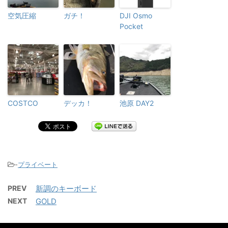
空気圧縮
ガチ！
DJI Osmo
Pocket
COSTCO
デッカ！
池原 DAY2
-
プライベート
PREV
新調のキーボード
NEXT
GOLD