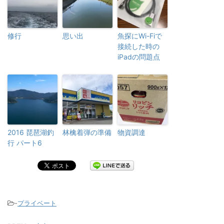
修行
思い出
魚探にWi-Fiで
接続した時の
iPadの問題点
2016 琵琶湖釣
林檎着弾の準備
物資調達
行 パート6
-
プライベート