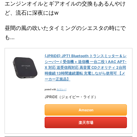
エンジンオイルとギアオイルの交換もあるんやけ
ど、流石に深夜にはw
昼間の風の吹いたタイミングのシエスタの時にで
も…
(JPRiDE) JPT1 Bluetooth トランスミッター & レ
シーバー ( 受信機 + 送信機 一台二役 ) AAC APT-
X 対応 送受信両対応 高音質 CDクオリティ 2台同
時接続 13時間連続運転 充電しながら使用可 【メ
ーカー正規品】
カエレバ
posted with
JPRiDE（ジェイピー・ライド）
Amazon
楽天市場