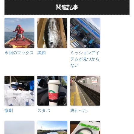
関連記事
今回のマックス
黒鮪
ミッションアイ
テムが見つから
ない
惨劇
スタバ
終わった。