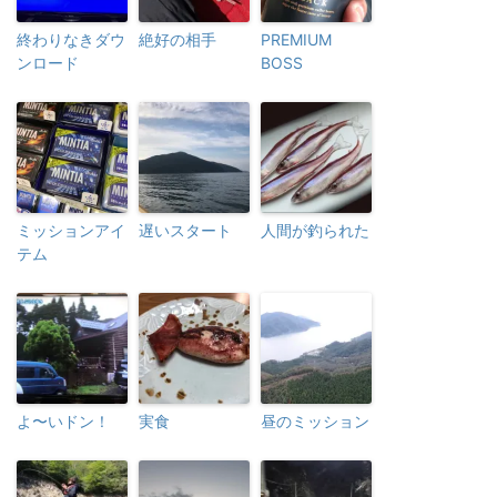
終わりなきダウ
絶好の相手
PREMIUM
ンロード
BOSS
ミッションアイ
遅いスタート
人間が釣られた
テム
よ〜いドン！
実食
昼のミッション