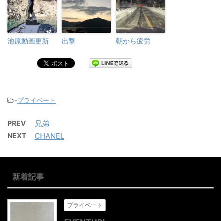
池原動画更新
出撃
朝から疲労
-
プライベート
PREV
兄弟
NEXT
CHANEL
新着記事
プライベート