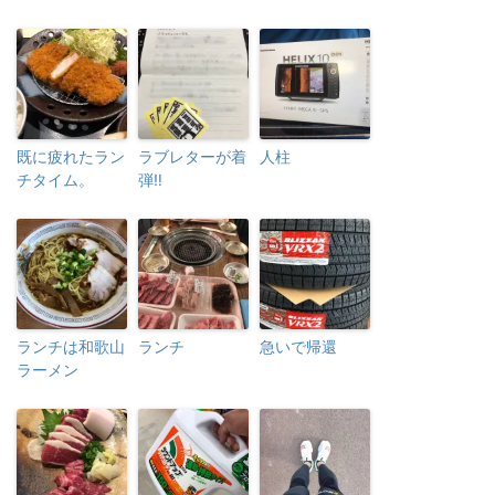
既に疲れたラン
ラブレターが着
人柱
チタイム。
弾‼︎
ランチは和歌山
ランチ
急いで帰還
ラーメン