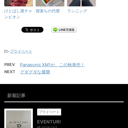
けとばし屋チャ
寝落ちの代償
ランニング
ンピオン
-
プライベート
PREV
Panasonic XM1が、この秋発売！
NEXT
グダグダな展開
新着記事
プライベート
EVENTURI
2025/3/1