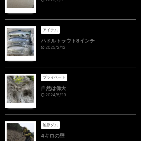
アイテム
ハドルトラウト8インチ
2025/2/12
プライベート
自然は偉大
2024/5/29
池原ダム
4キロの壁