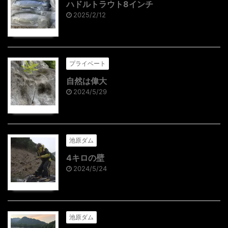
ハドルトラウト8インチ
2025/2/12
プライベート
自然は偉大
2024/5/29
池原ダム
4キロの壁
2024/5/24
池原ダム