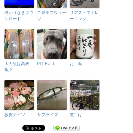
終わりなきダウ
ご褒美スウィー
リアストでトレ
ンロード
ツ
ーニング
太刀魚は高級
PIT BULL
お土産
魚？
敦賀ナイツ
サプライズ
道半ば