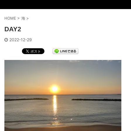
HOME
>
海
>
DAY2
2022-12-29