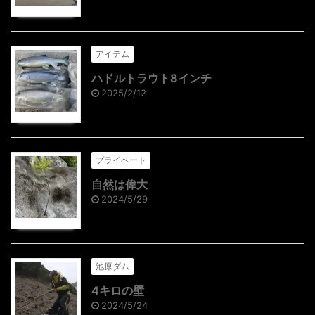
アイテム
ハドルトラウト8インチ
2025/2/12
プライベート
自然は偉大
2024/5/29
池原ダム
4キロの壁
2024/5/24