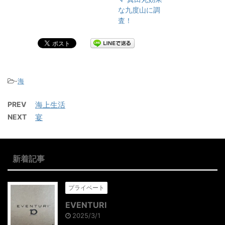
な九度山に調
査！
-
海
PREV
海上生活
NEXT
宴
新着記事
プライベート
EVENTURI
2025/3/1