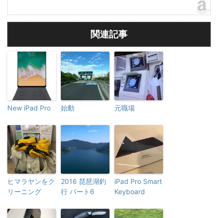
関連記事
New iPad Pro
始動
元職場
ヒマラヤンをク
2016 琵琶湖釣
iPad Pro Smart
リーニング
行 パート6
Keyboard