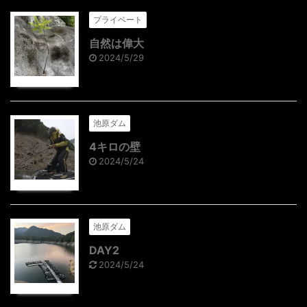
プライベート
自然は偉大
2024/5/29
池原ダム
4キロの壁
2024/5/24
池原ダム
DAY2
2024/5/24