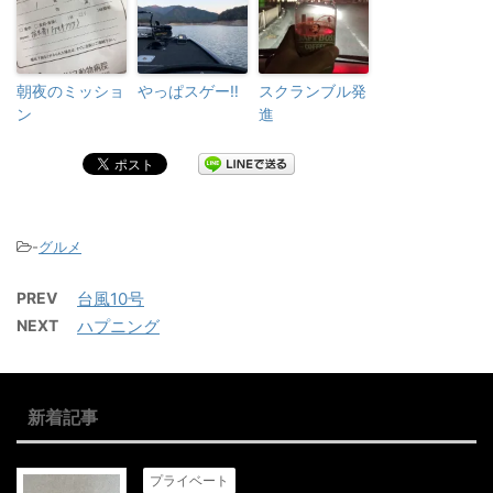
朝夜のミッショ
やっぱスゲー‼️
スクランブル発
ン
進
-
グルメ
PREV
台風10号
NEXT
ハプニング
新着記事
プライベート