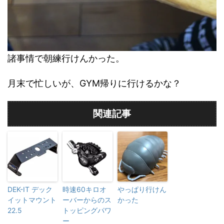
諸事情で朝練行けんかった。
月末で忙しいが、GYM帰りに行けるかな？
関連記事
DEK-IT デック
時速60キロオ
やっぱり行けん
イットマウント
ーバーからのス
かった
22.5
トッピングパワ
ー