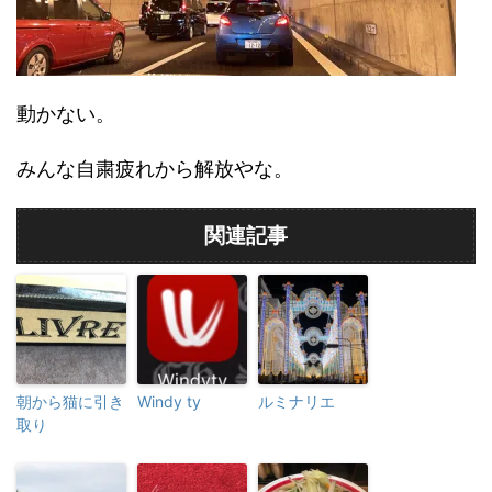
動かない。
みんな自粛疲れから解放やな。
関連記事
朝から猫に引き
Windy ty
ルミナリエ
取り