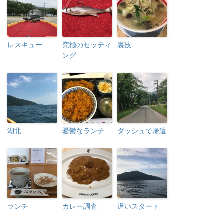
レスキュー
究極のセッティ
裏技
ング
湖北
憂鬱なランチ
ダッシュで帰還
ランチ
カレー調査
遅いスタート