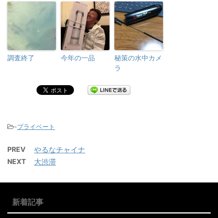
調査終了
今年の一品
秘策の水中カメ
ラ
-
プライベート
PREV
やるなチャイナ
NEXT
大渋滞
新着記事