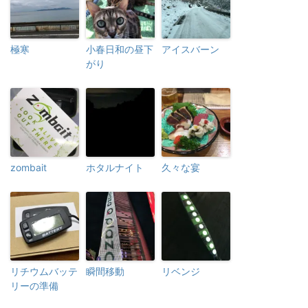
極寒
小春日和の昼下
アイスバーン
がり
zombait
ホタルナイト
久々な宴
リチウムバッテ
瞬間移動
リベンジ
リーの準備