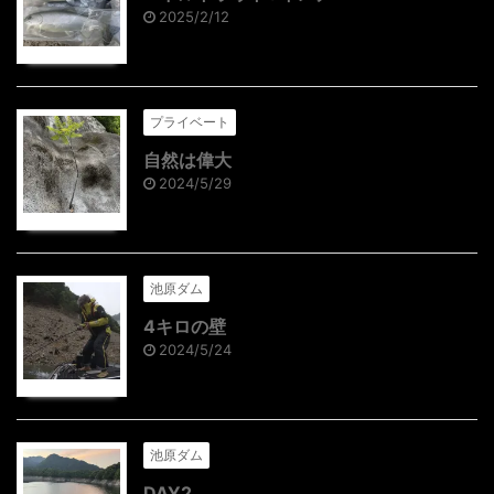
2025/2/12
プライベート
自然は偉大
2024/5/29
池原ダム
4キロの壁
2024/5/24
池原ダム
DAY2