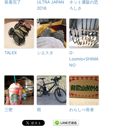
装着完了
ULTRA JAPAN
ネット通販の恐
2018
ろしさ
TALEX
シエスタ
G-
Loomis×SHIMA
NO
三密
雨
わらしべ長者