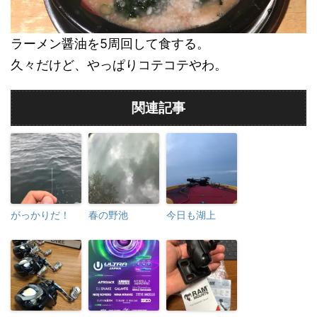
ラーメン醤油を5周回して食する。
久々だけど、やっぱりコテコテやわ。
関連記事
がっかりだ！
春の野池
今日も湖上