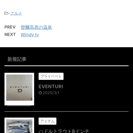
-
グルメ
PREV
曽爾高原の温泉
NEXT
Windy ty
新着記事
プライベート
EVENTURI
2025/3/1
アイテム
ハドルトラウト8インチ