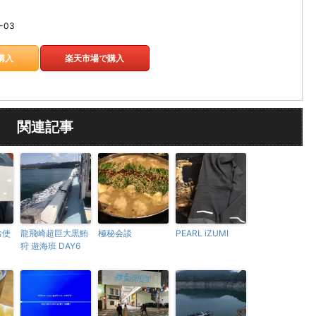
-03
で購入
楽天市場で購入
関連記事
お使
龍飛崎超巨大黒鮪
極秘会談
PEARL iZUMI
狩 遊海班 DAY6