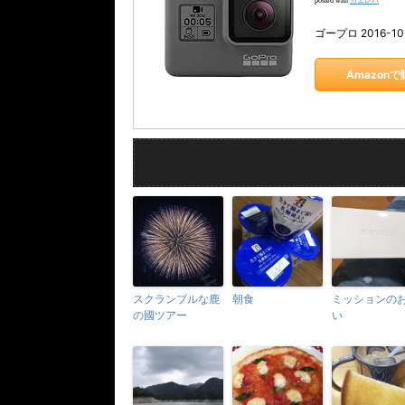
カエレバ
posted with
ゴープロ 2016-10
Amazon
スクランブルな鹿
朝食
ミッションの
の國ツアー
い