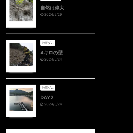
自然は偉大
2024/5/29
池原ダム
4キロの壁
2024/5/24
池原ダム
DAY2
2024/5/24