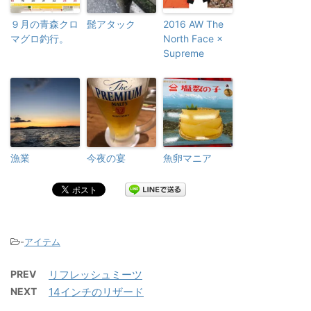
９月の青森クロ
髭アタック
2016 AW The
マグロ釣行。
North Face ×
Supreme
漁業
今夜の宴
魚卵マニア
-
アイテム
PREV
リフレッシュミーツ
NEXT
14インチのリザード