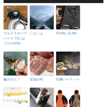
ウルトラカープ
いよいよ
PEARL iZUMI
ハード 13には
フロロ40lb
騙された！
至福の時
牡蠣パーティー