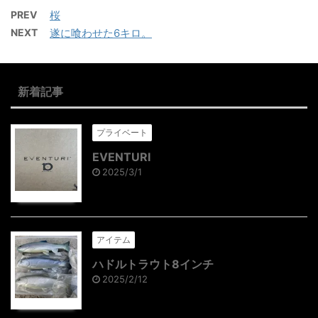
PREV
桜
NEXT
遂に喰わせた6キロ。
新着記事
プライベート
EVENTURI
2025/3/1
アイテム
ハドルトラウト8インチ
2025/2/12