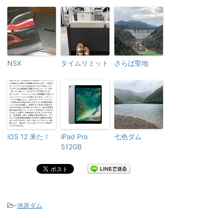
NSX
タイムリミット
さらば聖地
iOS 12 来た！
iPad Pro
七色ダム
512GB
-
池原ダム