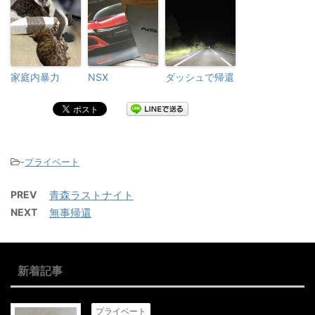
家庭内暴力
NSX
ダッシュで帰還
-
プライベート
PREV
青森ラストナイト
NEXT
無事帰還
新着記事
プライベート