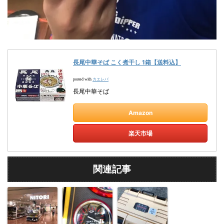
長尾中華そば こく煮干し 1箱【送料込】
カエレバ
posted with
長尾中華そば
Amazon
楽天市場
関連記事