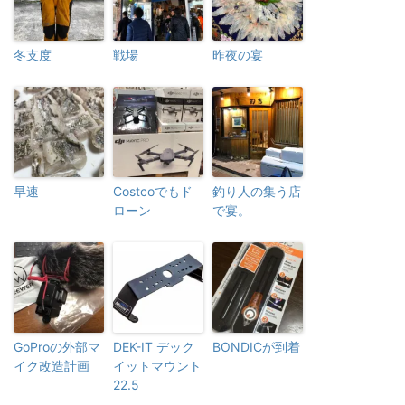
冬支度
戦場
昨夜の宴
早速
Costcoでもド
釣り人の集う店
ローン
で宴。
GoProの外部マ
DEK-IT デック
BONDICが到着
イク改造計画
イットマウント
22.5