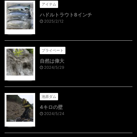
アイテム
ハドルトラウト8インチ
2025/2/12
プライベート
自然は偉大
2024/5/29
池原ダム
4キロの壁
2024/5/24