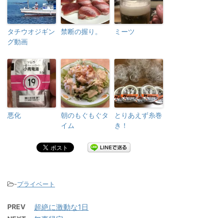
タチウオジギン
禁断の握り。
ミーツ
グ動画
悪化
朝のもぐもぐタ
とりあえず糸巻
イム
き！
-
プライベート
PREV
超絶に激動な1日