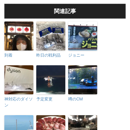
関連記事
到着
昨日の戦利品
ジョニー
神対応のダイソ
予定変更
噂のCM
ン