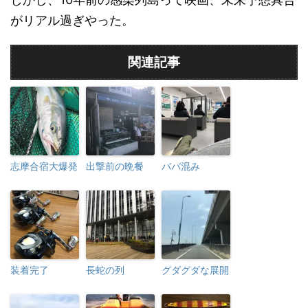
がリアル過ぎやった。
関連記事
志摩合宿大爆発
出撃前の晩餐
ババ混み
装着完了
長蛇の列
グダグダな展開