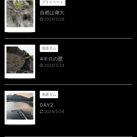
プライベート
自然は偉大
2024/5/29
池原ダム
4キロの壁
2024/5/24
池原ダム
DAY2
2024/5/24