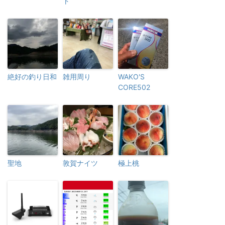
ト
絶好の釣り日和
雑用周り
WAKO'S
CORE502
聖地
敦賀ナイツ
極上桃