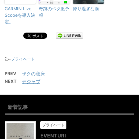
GARMIN Live
奇跡のベタ凪予
降り過ぎな雨
Scopeを導入決
報
定。
-
プライベート
PREV
ザクの寝床
NEXT
デジャブ
新着記事
プライベート
EVENTURI