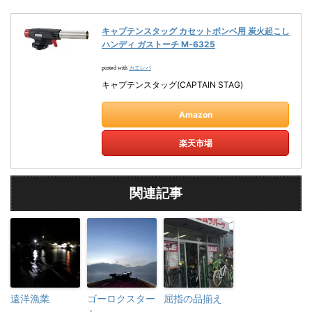
キャプテンスタッグ カセットボンベ用 炭火起こし
ハンディ ガストーチ M-6325
カエレバ
posted with
キャプテンスタッグ(CAPTAIN STAG)
Amazon
楽天市場
関連記事
遠洋漁業
ゴーロクスター
屈指の品揃え