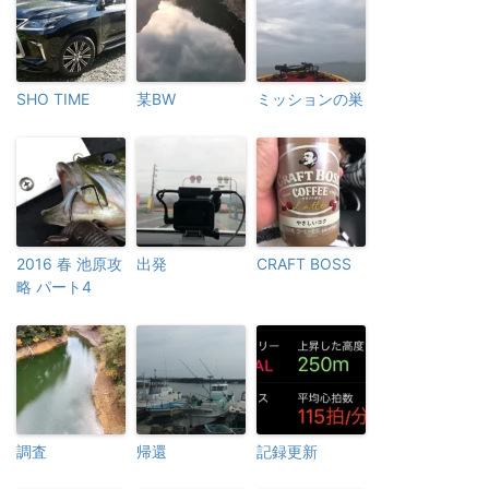
SHO TIME
某BW
ミッションの巣
2016 春 池原攻
出発
CRAFT BOSS
略 パート4
調査
帰還
記録更新