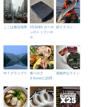
ここは無法地帯
VS3080 カーボ
続ドラゴン
ンのトップパネ
ル
N-1 グランプリ
食べログ
規格外なライン
3.5overに訪問