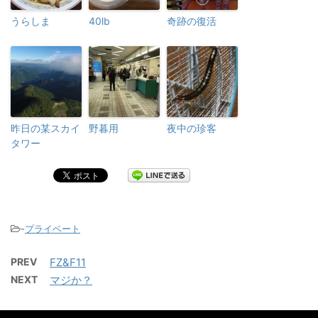
うらしま
40lb
奇跡の復活
昨日の某スカイ
野暮用
夜中の珍客
タワー
-
プライベート
PREV
FZ&F11
NEXT
マジか？