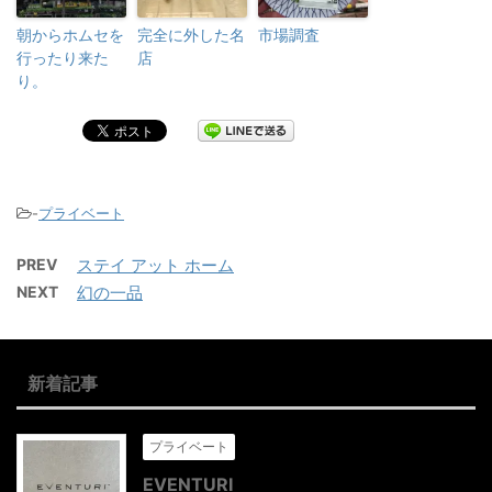
朝からホムセを
完全に外した名
市場調査
行ったり来た
店
り。
-
プライベート
PREV
ステイ アット ホーム
NEXT
幻の一品
新着記事
プライベート
EVENTURI