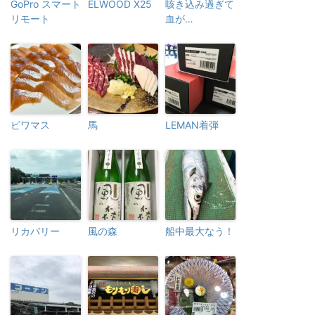
GoPro スマート
ELWOOD X25
咳き込み過ぎて
リモート
血が…
ビワマス
馬
LEMAN着弾
リカバリー
風の森
船中最大なう！