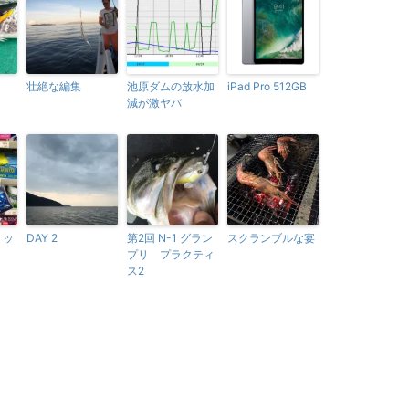
壮絶な編集
池原ダムの放水加
iPad Pro 512GB
減が激ヤバ
ィッ
DAY 2
第2回 N-1 グラン
スクランブルな宴
プリ プラクティ
ス2