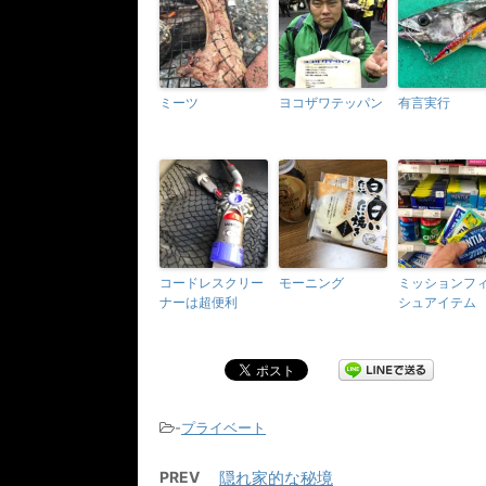
ミーツ
ヨコザワテッパン
有言実行
コードレスクリー
モーニング
ミッションフ
ナーは超便利
シュアイテム
-
プライベート
PREV
隠れ家的な秘境